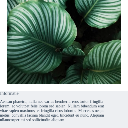
Informatie
Aenean pharetra, nulla nec varius hendrerit, eros tortor fringilla
lorem, ac volutpat felis lorem sed sapien. Nullam bibendum erat
vitae sapien maximus, et fringilla risus lobortis. Maecenas neque
metus, convallis lacinia blandit eget, tincidunt eu nunc. Aliquam
ullamcorper mi sed sollicitudin aliquam.