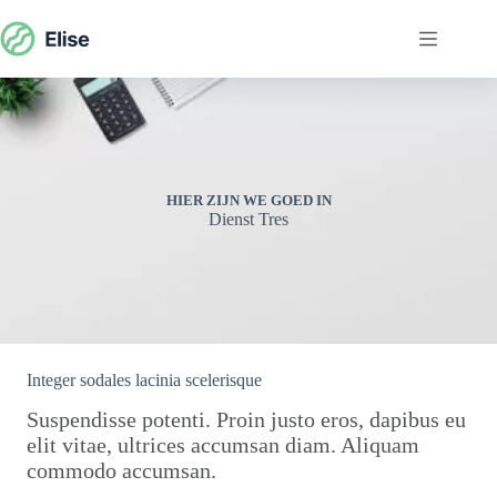
Ga
naar
de
inhoud
HIER ZIJN WE GOED IN
Dienst Tres
Integer sodales lacinia scelerisque
Suspendisse potenti. Proin justo eros, dapibus eu
elit vitae, ultrices accumsan diam. Aliquam
commodo accumsan.