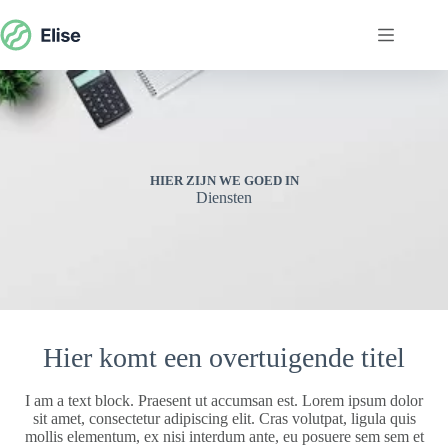
Ga
naar
de
inhoud
HIER ZIJN WE GOED IN
Diensten
Hier komt een overtuigende titel
I am a text block. Praesent ut accumsan est. Lorem ipsum dolor
sit amet, consectetur adipiscing elit. Cras volutpat, ligula quis
mollis elementum, ex nisi interdum ante, eu posuere sem sem et